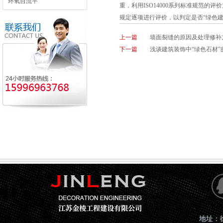
环氧自流平
重，利用ISO14000系列标准规范
规定逐项进行评价，以判定是否“绿色建
上一篇
墙面裂缝的原因及处理修补
下一篇
浅谈建筑装饰中“绿色石材”
地址：